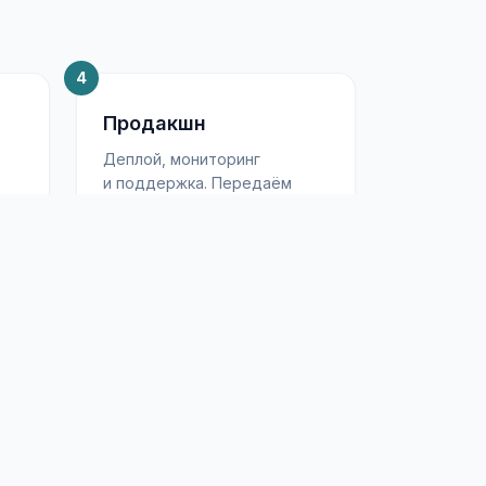
4
Продакшн
,
Деплой, мониторинг
и поддержка. Передаём
документацию и обучаем
команду заказчика