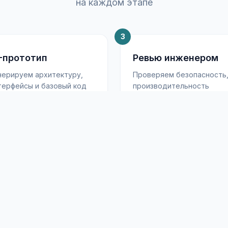
на каждом этапе
3
-прототип
Ревью инженером
нерируем архитектуру,
Проверяем безопасность
терфейсы и базовый код
производительность
помощью LLM-
и соответствие
струментов и AI-
требованиям.
систентов разработки
Дорабатываем критичные
участки вручную