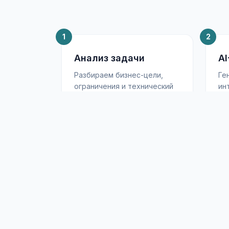
1
2
Анализ задачи
AI
Разбираем бизнес-цели,
Ге
ограничения и технический
ин
контекст. Определяем, где
с 
ИИ даст максимальный
ин
эффект
ас